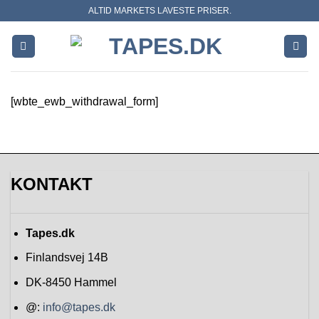
Skip
ALTID MARKETS LAVESTE PRISER.
to
content
[wbte_ewb_withdrawal_form]
KONTAKT
Tapes.dk
Finlandsvej 14B
DK-8450
Hammel
@:
info@tapes.dk