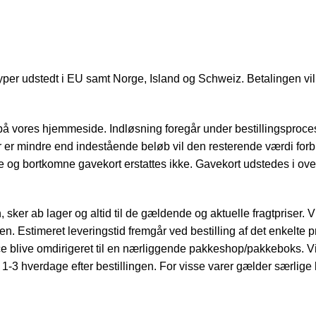
ttyper udstedt i EU samt Norge, Island og Schweiz. Betalingen vil
på vores hjemmeside. Indløsning foregår under bestillingsproce
er er mindre end indestående beløb vil den resterende værdi forbli
e og bortkomne gavekort erstattes ikke. Gavekort udstedes i ov
ker ab lager og altid til de gældende og aktuelle fragtpriser. V
n. Estimeret leveringstid fremgår ved bestilling af det enkelte pr
ce blive omdirigeret til en nærliggende pakkeshop/pakkeboks. Vi
et 1-3 hverdage efter bestillingen. For visse varer gælder særlige 