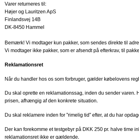
Varer returneres til:
Højer og Lauritzen ApS
Finlandsvej 14B
DK-8450 Hammel
Bemærk! Vi modtager kun pakker, som sendes direkte til adr
Vi modtager ikke pakker, som er afsendt på efterkrav, til pakk
Reklamationsret
Når du handler hos os som forbruger, gælder købelovens regle
Du skal oprette en reklamationssag, inden du sender varen. Hvi
prisen, afhængig af den konkrete situation.
Du skal reklamere inden for ”rimelig tid” efter, at du har opdag
Der kan forekomme et testgebyr på DKK 250 pr. halve time inkl
reklamationsret ikke er gældende.