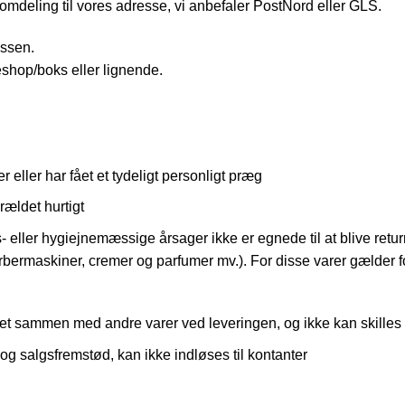
mdeling til vores adresse, vi anbefaler PostNord eller GLS.
essen.
eshop/boks eller lignende.
er eller har fået et tydeligt personligt præg
rældet hurtigt
eller hygiejnemæssige årsager ikke er egnede til at blive return
bermaskiner, cremer og parfumer mv.). For disse varer gælder fo
ndet sammen med andre varer ved leveringen, og ikke kan skilles
g salgsfremstød, kan ikke indløses til kontanter