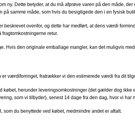
som ny. Dette betyder, at du må afprøve varen på den måde, der e
 på samme måde, som hvis du besigtigede den i en fysisk buti
beskrevet ovenfor, og dette har medført, at dens værdi forminds
få fragtomkostningerne retur.
age. Hvis den originale emballage mangler, kan det muligvis med
n er værdiforringet, fratrækker vi den estimerede værdi fra dit t
med købet, herunder leveringsomkostninger (det gælder dog ikke e
ering, som vi tilbyder), senest 14 dage fra den dag, hvor vi har 
, som du benyttede ved købet, medmindre andet er aftalt.