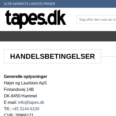
Skip
ALTID MARKETS LAVESTE PRISER.
to
content
Søg
efter:
HANDELSBETINGELSER
Generelle oplysninger
Højer og Lauritzen ApS
Finlandsvej 14B
DK-8450 Hammel
E-mail:
info@tapes.dk
Tlf.:
+45 3144 6100
CVR: 28966121