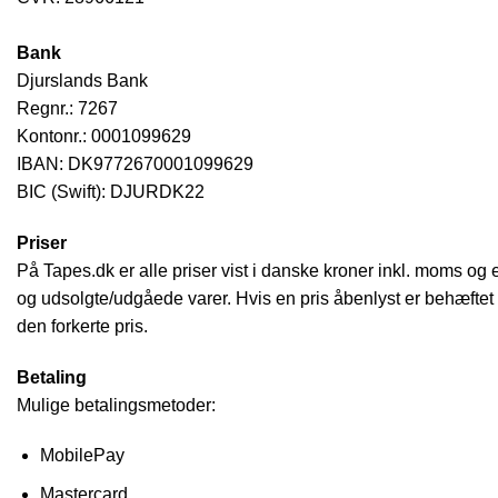
Bank
Djurslands Bank
Regnr.: 7267
Kontonr.: 0001099629
IBAN: DK9772670001099629
BIC (Swift): DJURDK22
Priser
På Tapes.dk er alle priser vist i danske kroner inkl. moms og eve
og udsolgte/udgåede varer. Hvis en pris åbenlyst er behæftet m
den forkerte pris.
Betaling
Mulige betalingsmetoder:
MobilePay
Mastercard