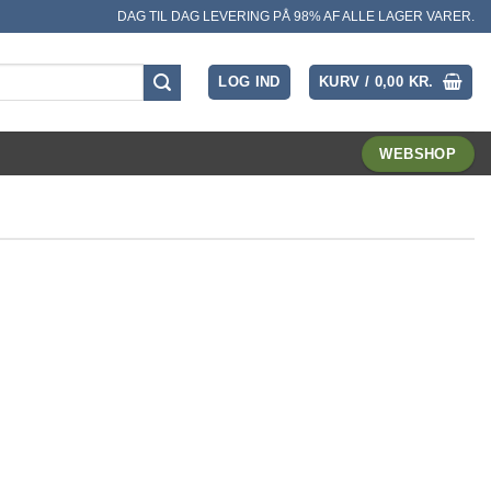
DAG TIL DAG LEVERING PÅ 98% AF ALLE LAGER VARER.
LOG IND
KURV /
0,00
KR.
WEBSHOP