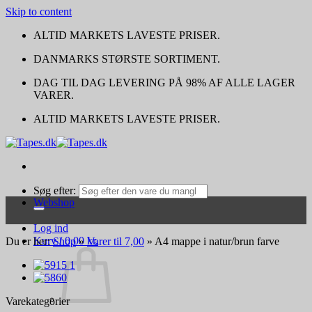
Skip to content
ALTID MARKETS LAVESTE PRISER.
DANMARKS STØRSTE SORTIMENT.
DAG TIL DAG LEVERING PÅ 98% AF ALLE LAGER
VARER.
ALTID MARKETS LAVESTE PRISER.
Søg efter:
Webshop
Log ind
Kurv /
0,00
kr.
Du er her:
Shop
»
Varer til 7,00
»
A4 mappe i natur/brun farve
Varekategorier