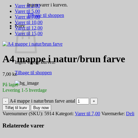
Ingen varer i kurven.
Varer til 2,00
Varer til 5,00
Tilbage til shoppen
Varer til 7,00
Varer til 10,00
Kurv
Varer til 12,00
Varer til 15,00
A4 mappe i natur/brun farve
Ingen varer i kurven.
Tilbage til shoppen
7,00
kr.
På lager
Levering 1-5 hverdage
A4 mappe i natur/brun farve antal
Tilføj til kurv
Buy now
Varenummer (SKU):
5914
Kategori:
Varer til 7,00
Varemærke:
Deli
Relaterede varer