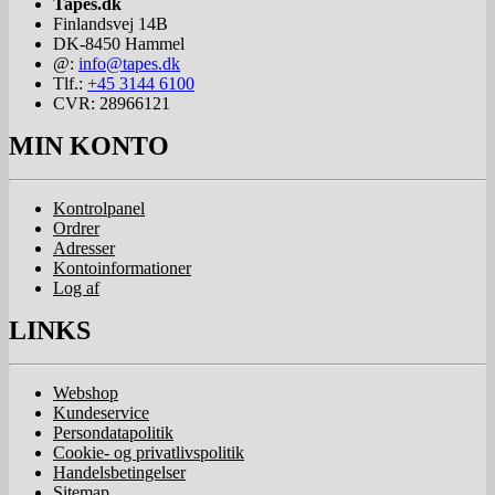
Tapes.dk
Finlandsvej 14B
DK-8450
Hammel
@:
info@tapes.dk
Tlf.:
+45 3144 6100
CVR: 28966121
MIN KONTO
Kontrolpanel
Ordrer
Adresser
Kontoinformationer
Log af
LINKS
Webshop
Kundeservice
Persondatapolitik
Cookie- og privatlivspolitik
Handelsbetingelser
Sitemap