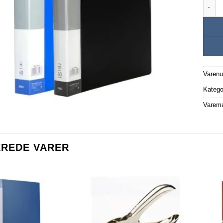
A4 pl
Varen
Katego
Varem
EREDE VARER