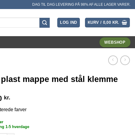
DAG TIL DAG LEVERING PÅ 98% AF ALLE LAGER VARER.
LOG IND
KURV /
0,00
KR.
WEBSHOP
 plast mappe med stål klemme
0
kr.
terede farver
er
ng 1-5 hverdage