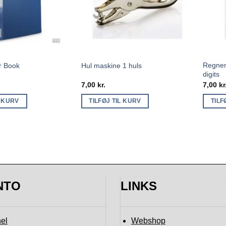
Regnem
r Book
Hul maskine 1 huls
digits
7,00
kr.
7,00
kr
L KURV
TILFØJ TIL KURV
TILF
NTO
LINKS
el
Webshop