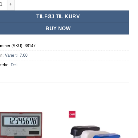
ast mappe med stål klemme antal
TILFØJ TIL KURV
BUY NOW
ummer (SKU):
38147
ri:
Varer til 7,00
ærke:
Deli