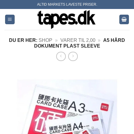
Skip
ALTID MARKETS LAVESTE PRISER.
to
content
DU ER HER:
SHOP
»
VARER TIL 2,00
»
A5 HÅRD
DOKUMENT PLAST SLEEVE