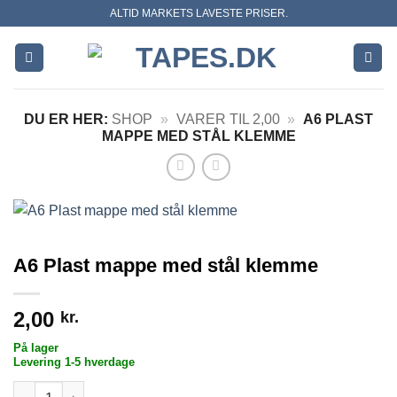
Skip
ALTID MARKETS LAVESTE PRISER.
to
content
DU ER HER:
SHOP
»
VARER TIL 2,00
»
A6 PLAST
MAPPE MED STÅL KLEMME
A6 Plast mappe med stål klemme
2,00
kr.
På lager
Levering 1-5 hverdage
A6 Plast mappe med stål klemme antal