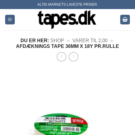
Skip
ALTID MARKETS LAVESTE PRISER.
to
content
DU ER HER:
SHOP
»
VARER TIL 2,00
»
AFDÆKNINGS TAPE 36MM X 18Y PR.RULLE