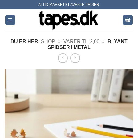
Skip
ALTID MARKETS LAVESTE PRISER.
to
content
DU ER HER:
SHOP
»
VARER TIL 2,00
»
BLYANT
SPIDSER I METAL