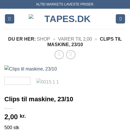
Skip
ALTID MARKETS LAVESTE PRISER.
to
content
DU ER HER:
SHOP
»
VARER TIL 2,00
»
CLIPS TIL
MASKINE, 23/10
Clips til maskine, 23/10
2,00
kr.
500 stk