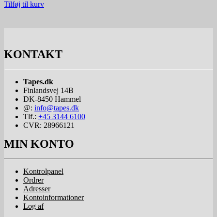
Tilføj til kurv
KONTAKT
Tapes.dk
Finlandsvej 14B
DK-8450
Hammel
@:
info@tapes.dk
Tlf.:
+45 3144 6100
CVR: 28966121
MIN KONTO
Kontrolpanel
Ordrer
Adresser
Kontoinformationer
Log af