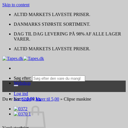
Skip to content
ALTID MARKETS LAVESTE PRISER.
DANMARKS STØRSTE SORTIMENT.
DAG TIL DAG LEVERING PÅ 98% AF ALLE LAGER
VARER.
ALTID MARKETS LAVESTE PRISER.
Søg efter:
Webshop
Log ind
Kurv /
0,00
kr.
Du er her:
Shop
»
Varer til 5,00
»
Clipse maskine
Varekategorier