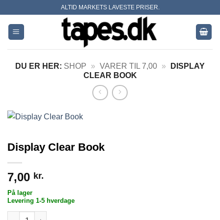
Skip
ALTID MARKETS LAVESTE PRISER.
to
content
DU ER HER:
SHOP
»
VARER TIL 7,00
»
DISPLAY
CLEAR BOOK
Display Clear Book
7,00
kr.
På lager
Levering 1-5 hverdage
Display Clear Book antal