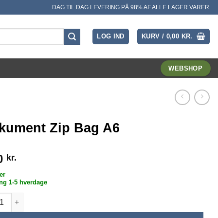
DAG TIL DAG LEVERING PÅ 98% AF ALLE LAGER VARER.
LOG IND
KURV /
0,00
KR.
WEBSHOP
kument Zip Bag A6
0
kr.
er
ng 1-5 hverdage
ent Zip Bag A6 antal