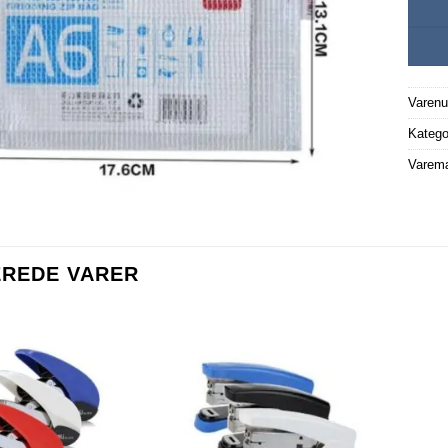
Varen
Katego
Varem
EREDE VARER