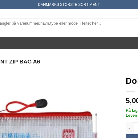
DANMARKS STØRSTE SORTIMENT.
T ZIP BAG A6
Do
5,0
På lag
Leveri
Dokum