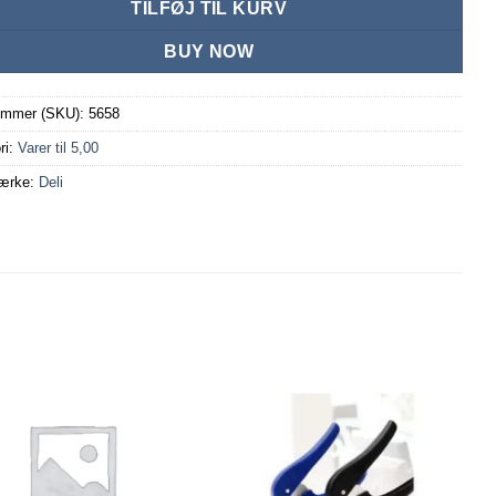
TILFØJ TIL KURV
BUY NOW
ummer (SKU):
5658
ri:
Varer til 5,00
ærke:
Deli