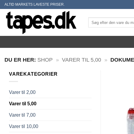
Skip
ALTID MARKETS LAVESTE PRISER.
to
content
Søg
efter:
DU ER HER:
SHOP
»
VARER TIL 5,00
»
DOKUMEN
VAREKATEGORIER
Varer til 2,00
Varer til 5,00
Varer til 7,00
Varer til 10,00