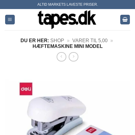
Skip
ALTID MARKETS LAVESTE PRISER.
to
content
DU ER HER:
SHOP
»
VARER TIL 5,00
»
HÆFTEMASKINE MINI MODEL