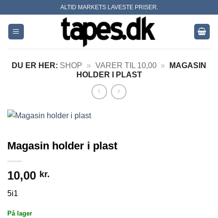
Skip
ALTID MARKETS LAVESTE PRISER.
to
content
DU ER HER:
SHOP
»
VARER TIL 10,00
»
MAGASIN
HOLDER I PLAST
Magasin holder i plast
10,00
kr.
5i1
På lager