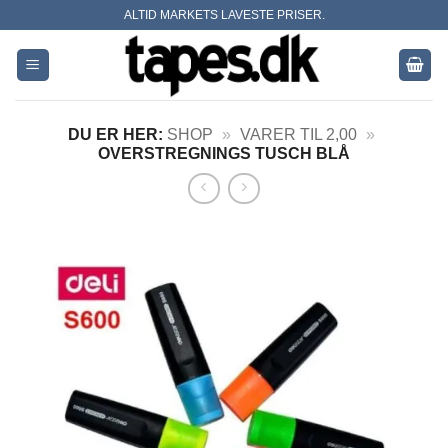
Skip
ALTID MARKETS LAVESTE PRISER.
to
content
DU ER HER:
SHOP
»
VARER TIL 2,00
»
OVERSTREGNINGS TUSCH BLÅ