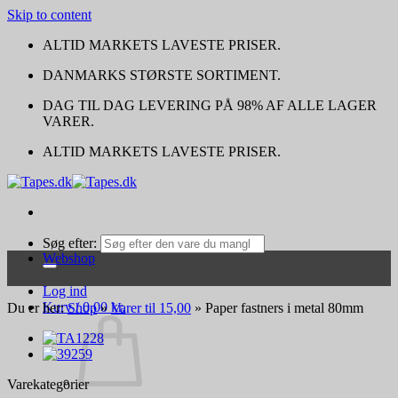
Skip to content
ALTID MARKETS LAVESTE PRISER.
DANMARKS STØRSTE SORTIMENT.
DAG TIL DAG LEVERING PÅ 98% AF ALLE LAGER
VARER.
ALTID MARKETS LAVESTE PRISER.
Søg efter:
Webshop
Log ind
Kurv /
0,00
kr.
Du er her:
Shop
»
Varer til 15,00
»
Paper fastners i metal 80mm
Varekategorier