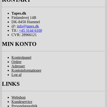
Tapes.dk
Finlandsvej 14B
DK-8450
Hammel
@:
info@tapes.dk
Tlf.:
+45 3144 6100
CVR: 28966121
MIN KONTO
Kontrolpanel
Ordrer
Adresser
Kontoinformationer
Log af
LINKS
Webshop
Kundeservice
Persondatapolitik