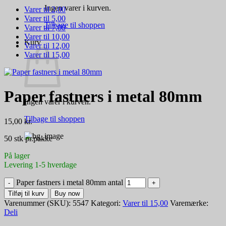
Ingen varer i kurven.
Varer til 2,00
Varer til 5,00
Tilbage til shoppen
Varer til 7,00
Varer til 10,00
Kurv
Varer til 12,00
Varer til 15,00
Paper fastners i metal 80mm
Ingen varer i kurven.
Tilbage til shoppen
15,00
kr.
50 stk pr.pakke
På lager
Levering 1-5 hverdage
Paper fastners i metal 80mm antal
Tilføj til kurv
Buy now
Varenummer (SKU):
5547
Kategori:
Varer til 15,00
Varemærke:
Deli