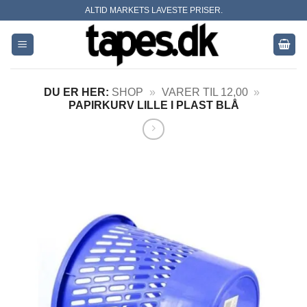
Skip
ALTID MARKETS LAVESTE PRISER.
to
content
DU ER HER:
SHOP
»
VARER TIL 12,00
»
PAPIRKURV LILLE I PLAST BLÅ