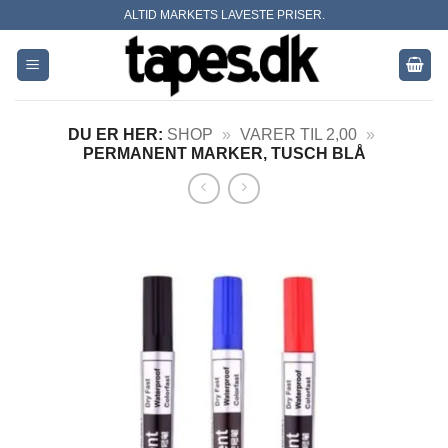
Skip
ALTID MARKETS LAVESTE PRISER.
to
content
DU ER HER:
SHOP
»
VARER TIL 2,00
»
PERMANENT MARKER, TUSCH BLÅ