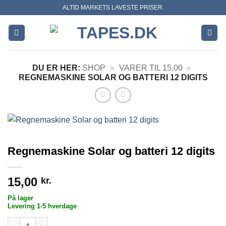
Skip
ALTID MARKETS LAVESTE PRISER.
to
content
DU ER HER:
SHOP
»
VARER TIL 15,00
»
REGNEMASKINE SOLAR OG BATTERI 12 DIGITS
Regnemaskine Solar og batteri 12 digits
15,00
kr.
På lager
Levering 1-5 hverdage
Regnemaskine Solar og batteri 12 digits antal