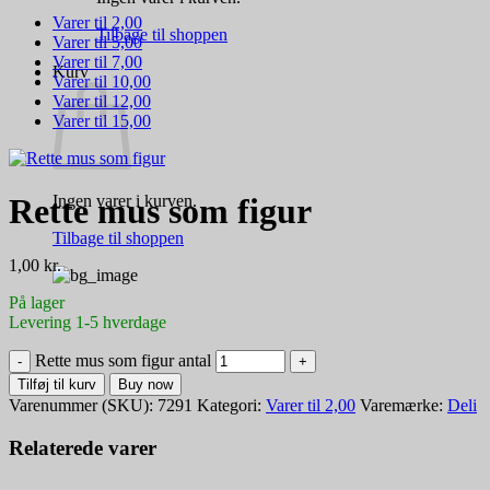
Varer til 2,00
Tilbage til shoppen
Varer til 5,00
Varer til 7,00
Kurv
Varer til 10,00
Varer til 12,00
Varer til 15,00
Ingen varer i kurven.
Rette mus som figur
Tilbage til shoppen
1,00
kr.
På lager
Levering 1-5 hverdage
Rette mus som figur antal
Tilføj til kurv
Buy now
Varenummer (SKU):
7291
Kategori:
Varer til 2,00
Varemærke:
Deli
Relaterede varer