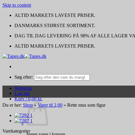
Skip to content
ALTID MARKETS LAVESTE PRISER.
DANMARKS STØRSTE SORTIMENT.
DAG TIL DAG LEVERING PÅ 98% AF ALLE LAGER V
ALTID MARKETS LAVESTE PRISER.
Søg efter:
Webshop
Log ind
Kurv /
0,00
kr.
Du er her:
Shop
»
Varer til 2,00
»
Rette mus som figur
Varekategorier
Ingen varer i kurven.