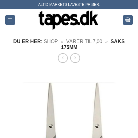
Skip
ALTID MARKETS LAVESTE PRISER.
to
content
DU ER HER:
SHOP
»
VARER TIL 7,00
»
SAKS
175MM