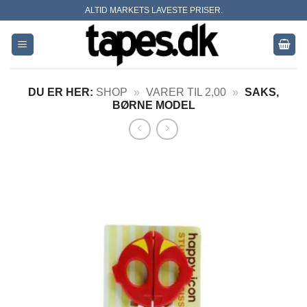
Skip
ALTID MARKETS LAVESTE PRISER.
to
content
DU ER HER:
SHOP
»
VARER TIL 2,00
»
SAKS,
BØRNE MODEL