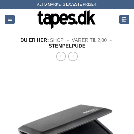
Skip
ALTID MARKETS LAVESTE PRISER.
to
content
DU ER HER:
SHOP
»
VARER TIL 2,00
»
STEMPELPUDE