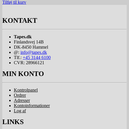
Tilføj til kurv
KONTAKT
Tapes.dk
Finlandsvej 14B
DK-8450
Hammel
@:
info@tapes.dk
Tlf.:
+45 3144 6100
CVR: 28966121
MIN KONTO
Kontrolpanel
Ordrer
Adresser
Kontoinformationer
Log af
LINKS