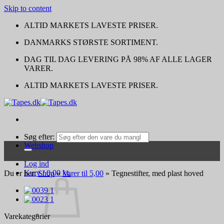
Skip to content
ALTID MARKETS LAVESTE PRISER.
DANMARKS STØRSTE SORTIMENT.
DAG TIL DAG LEVERING PÅ 98% AF ALLE LAGER
VARER.
ALTID MARKETS LAVESTE PRISER.
Søg efter:
Webshop
Log ind
Kurv /
0,00
kr.
Du er her:
Shop
»
Varer til 5,00
»
Tegnestifter, med plast hoved
Varekategorier