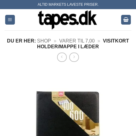
Skip
ALTID MARKETS LAVESTE PRISER.
to
content
DU ER HER:
SHOP
»
VARER TIL 7,00
»
VISITKORT
HOLDER/MAPPE I LÆDER