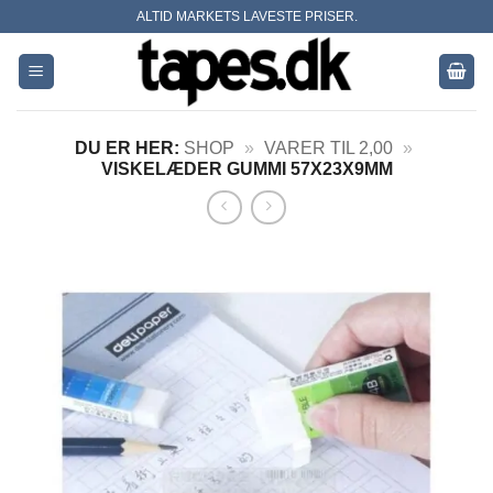
Skip
ALTID MARKETS LAVESTE PRISER.
to
content
DU ER HER:
SHOP
»
VARER TIL 2,00
»
VISKELÆDER GUMMI 57X23X9MM