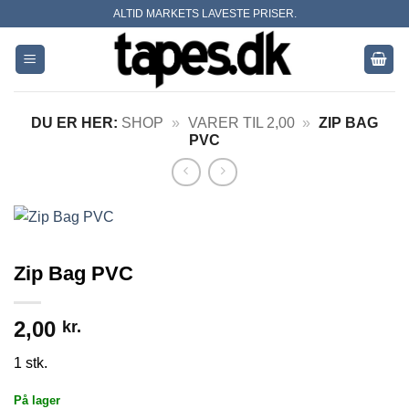
Skip
ALTID MARKETS LAVESTE PRISER.
to
content
DU ER HER:
SHOP
»
VARER TIL 2,00
»
ZIP BAG
PVC
Zip Bag PVC
2,00
kr.
1 stk.
På lager