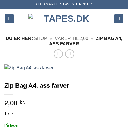
Skip
ALTID MARKETS LAVESTE PRISER.
to
content
DU ER HER:
SHOP
»
VARER TIL 2,00
»
ZIP BAG A4,
ASS FARVER
Zip Bag A4, ass farver
2,00
kr.
1 stk.
På lager