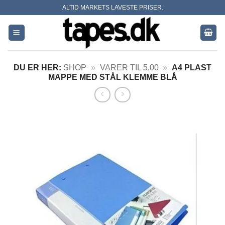
Skip
ALTID MARKETS LAVESTE PRISER.
to
content
DU ER HER:
SHOP
»
VARER TIL 5,00
»
A4 PLAST
MAPPE MED STÅL KLEMME BLÅ