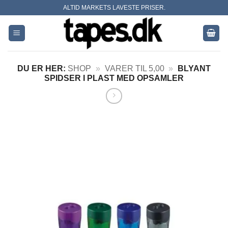
Skip
ALTID MARKETS LAVESTE PRISER.
to
content
DU ER HER:
SHOP
»
VARER TIL 5,00
»
BLYANT
SPIDSER I PLAST MED OPSAMLER