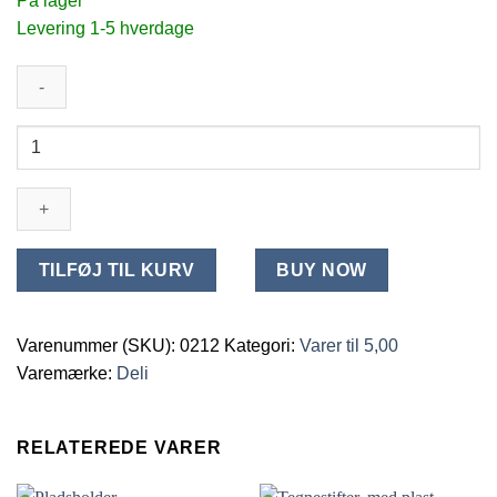
På lager
Levering 1-5 hverdage
Clips
til
maskine
24/6
antal
TILFØJ TIL KURV
BUY NOW
Varenummer (SKU):
0212
Kategori:
Varer til 5,00
Varemærke:
Deli
RELATEREDE VARER