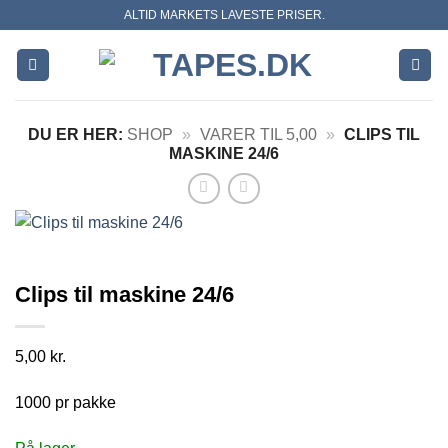
Skip
ALTID MARKETS LAVESTE PRISER.
to
content
DU ER HER:
SHOP
»
VARER TIL 5,00
»
CLIPS TIL
MASKINE 24/6
Clips til maskine 24/6
5,00
kr.
1000 pr pakke