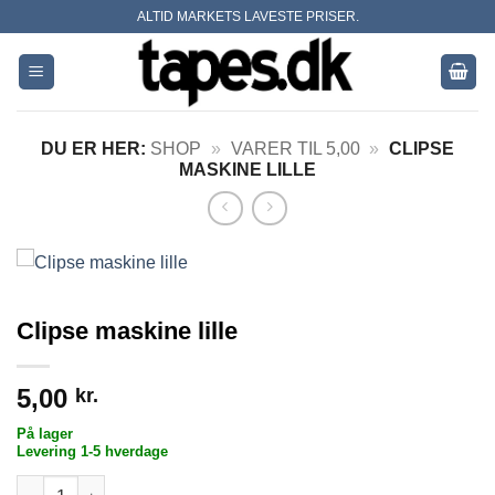
Skip
ALTID MARKETS LAVESTE PRISER.
to
content
DU ER HER:
SHOP
»
VARER TIL 5,00
»
CLIPSE
MASKINE LILLE
Clipse maskine lille
5,00
kr.
På lager
Levering 1-5 hverdage
Clipse maskine lille antal