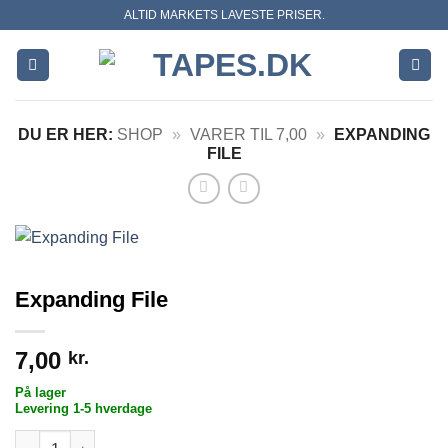
Skip
ALTID MARKETS LAVESTE PRISER.
to
content
DU ER HER:
SHOP
»
VARER TIL 7,00
»
EXPANDING
FILE
Expanding File
7,00
kr.
På lager
Levering 1-5 hverdage
Expanding File antal