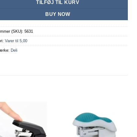
TILFØJ TIL KURV
BUY NOW
ummer (SKU):
5631
ri:
Varer til 5,00
ærke:
Deli