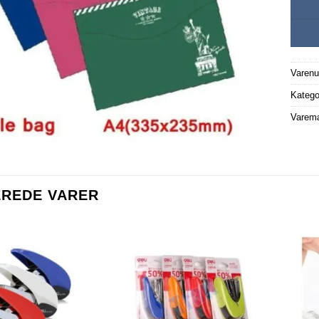
Varen
Katego
Varem
EREDE VARER