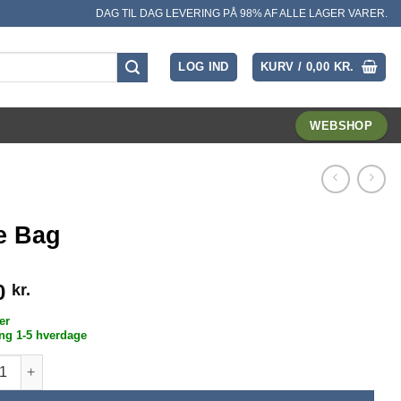
DAG TIL DAG LEVERING PÅ 98% AF ALLE LAGER VARER.
LOG IND
KURV /
0,00
KR.
WEBSHOP
e Bag
0
kr.
er
ng 1-5 hverdage
ag antal