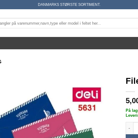
DANMARKS STØRSTE SORTIMENT.
G
Fil
5,0
På lag
Leveri
File B