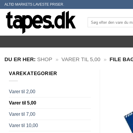
Skip
ALTID MARKETS LAVESTE PRISER.
to
content
Søg
efter:
DU ER HER:
SHOP
»
VARER TIL 5,00
»
FILE BA
VAREKATEGORIER
Varer til 2,00
Varer til 5,00
Varer til 7,00
Varer til 10,00