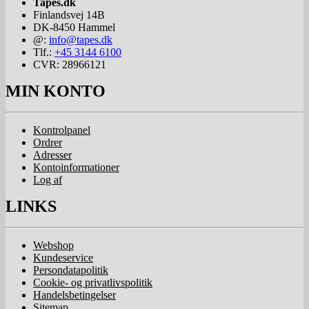
Tapes.dk
Finlandsvej 14B
DK-8450
Hammel
@:
info@tapes.dk
Tlf.:
+45 3144 6100
CVR: 28966121
MIN KONTO
Kontrolpanel
Ordrer
Adresser
Kontoinformationer
Log af
LINKS
Webshop
Kundeservice
Persondatapolitik
Cookie- og privatlivspolitik
Handelsbetingelser
Sitemap