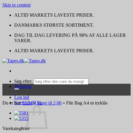
Skip to content
ALTID MARKETS LAVESTE PRISER.
DANMARKS STØRSTE SORTIMENT.
DAG TIL DAG LEVERING PÅ 98% AF ALLE LAGER
VARER.
ALTID MARKETS LAVESTE PRISER.
Søg efter:
Webshop
Log ind
Kurv /
0,00
kr.
Du er her:
Shop
»
Varer til 2,00
»
File Bag A4 m tryklås
Varekategorier