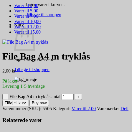
Ingen varer i kurven.
Varer til 2,00
Varer til 5,00
Tilbage til shoppen
Varer til 7,00
Varer til 10,00
Kurv
Varer til 12,00
Varer til 15,00
File Bag A4 m tryklås
Ingen varer i kurven.
Tilbage til shoppen
2,00
kr.
På lager
Levering 1-5 hverdage
File Bag A4 m tryklås antal
Tilføj til kurv
Buy now
Varenummer (SKU):
5505
Kategori:
Varer til 2,00
Varemærke:
Deli
Relaterede varer