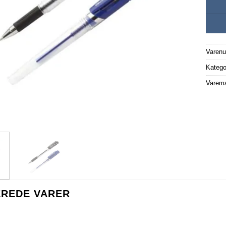
Varen
Katego
Varem
EREDE VARER