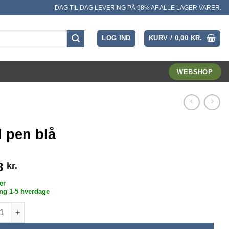
DAG TIL DAG LEVERING PÅ 98% AF ALLE LAGER VARER.
LOG IND
KURV /
0,00
KR.
WEBSHOP
l pen blå
8
kr.
er
ng 1-5 hverdage
en blå antal