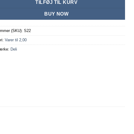
TILFØJ TIL KURV
BUY NOW
ummer (SKU):
S22
ri:
Varer til 2,00
ærke:
Deli