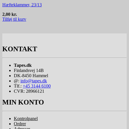
Hæfteklammer, 23/13
2,00
kr.
Tilføj til kurv
KONTAKT
Tapes.dk
Finlandsvej 14B
DK-8450
Hammel
@:
info@tapes.dk
Tlf.:
+45 3144 6100
CVR: 28966121
MIN KONTO
Kontrolpanel
Ordrer
Adresser