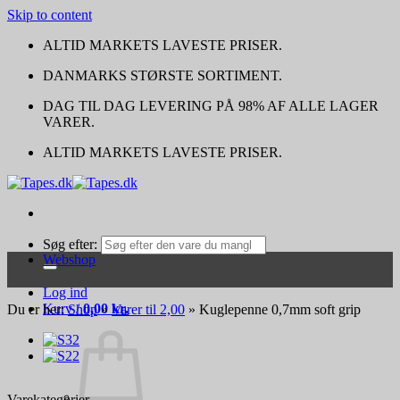
Skip to content
ALTID MARKETS LAVESTE PRISER.
DANMARKS STØRSTE SORTIMENT.
DAG TIL DAG LEVERING PÅ 98% AF ALLE LAGER
VARER.
ALTID MARKETS LAVESTE PRISER.
Søg efter:
Webshop
Log ind
Kurv /
0,00
kr.
Du er her:
Shop
»
Varer til 2,00
»
Kuglepenne 0,7mm soft grip
Varekategorier