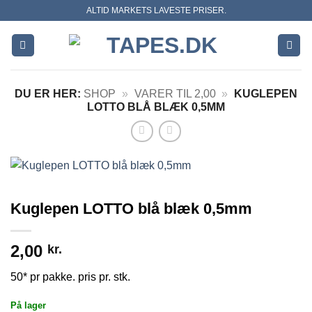
Skip
ALTID MARKETS LAVESTE PRISER.
to
content
DU ER HER:
SHOP
»
VARER TIL 2,00
»
KUGLEPEN
LOTTO BLÅ BLÆK 0,5MM
Kuglepen LOTTO blå blæk 0,5mm
2,00
kr.
50* pr pakke. pris pr. stk.
På lager