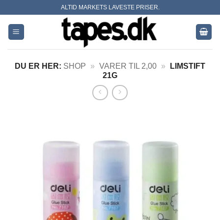
Skip
ALTID MARKETS LAVESTE PRISER.
to
content
DU ER HER:
SHOP
»
VARER TIL 2,00
»
LIMSTIFT
21G