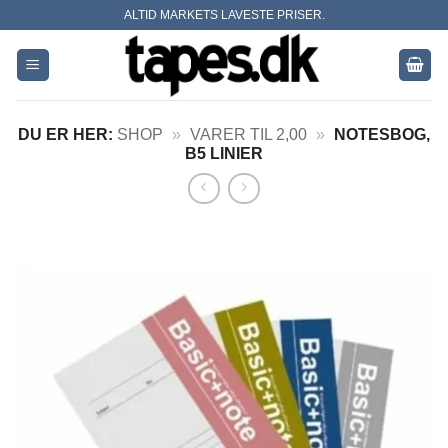
Skip
ALTID MARKETS LAVESTE PRISER.
to
content
DU ER HER:
SHOP
»
VARER TIL 2,00
»
NOTESBOG,
B5 LINIER