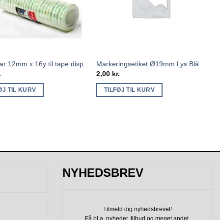
ar 12mm x 16y til tape disp.
Markeringsetiket Ø19mm Lys Blå
.
2,00
kr.
ØJ TIL KURV
TILFØJ TIL KURV
NYHEDSBREV
Tilmeld dig nyhedsbrevet!
Få bl.a. nyheder, tilbud
og meget andet.