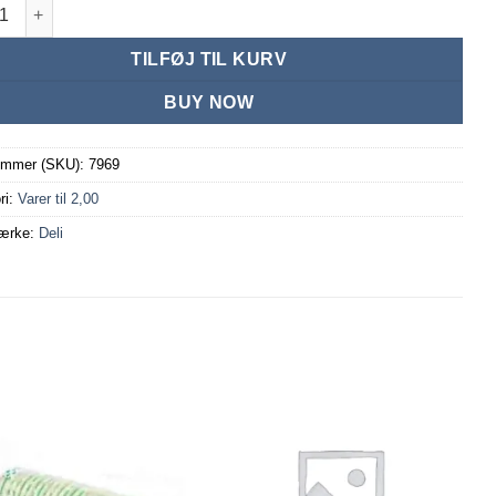
bog, B5 Linier antal
TILFØJ TIL KURV
BUY NOW
ummer (SKU):
7969
ri:
Varer til 2,00
ærke:
Deli