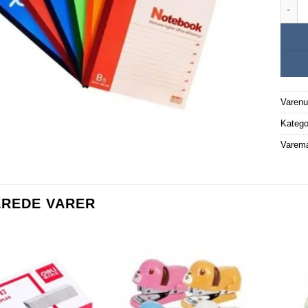
Notes
Varen
Katego
Varem
EREDE VARER