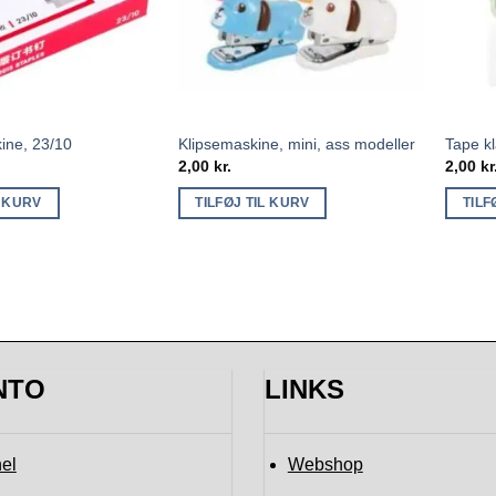
kine, 23/10
Klipsemaskine, mini, ass modeller
Tape kl
2,00
kr.
2,00
kr
L KURV
TILFØJ TIL KURV
TILF
NTO
LINKS
el
Webshop