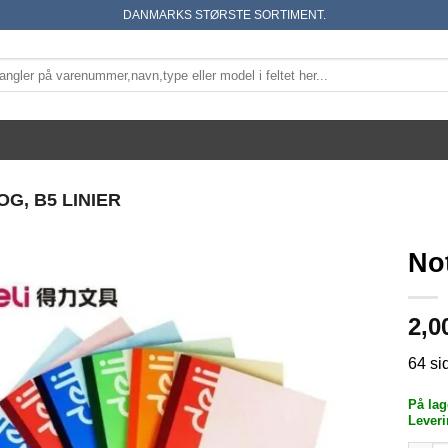
DANMARKS STØRSTE SORTIMENT.
G, B5 LINIER
No
2,0
64 si
På lag
Leveri