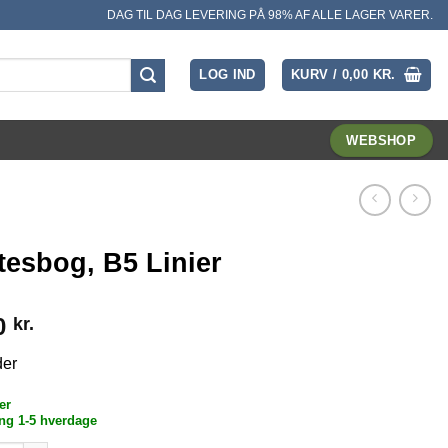
DAG TIL DAG LEVERING PÅ 98% AF ALLE LAGER VARER.
LOG IND
KURV /
0,00
KR.
WEBSHOP
tesbog, B5 Linier
0
kr.
der
er
ng 1-5 hverdage