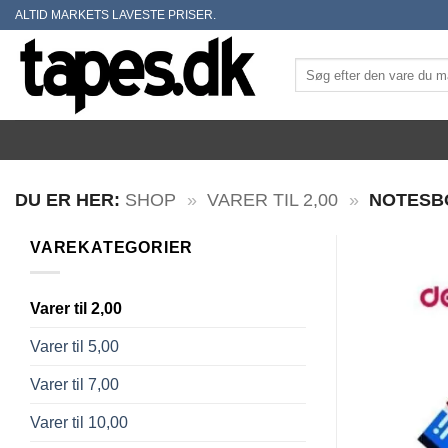
Skip
ALTID MARKETS LAVESTE PRISER.
to
content
Søg
efter:
DU ER HER:
SHOP
»
VARER TIL 2,00
»
NOTESBO
VAREKATEGORIER
Varer til 2,00
Varer til 5,00
Varer til 7,00
Varer til 10,00