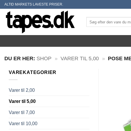
Skip
ALTID MARKETS LAVESTE PRISER.
to
content
Søg
efter:
DU ER HER:
SHOP
»
VARER TIL 5,00
»
POSE ME
VAREKATEGORIER
Varer til 2,00
Varer til 5,00
Varer til 7,00
Varer til 10,00