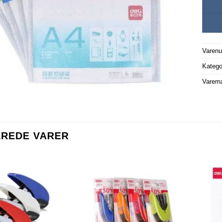
Varen
Katego
Varem
EREDE VARER