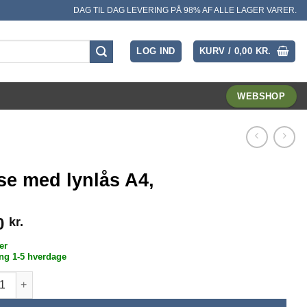
DAG TIL DAG LEVERING PÅ 98% AF ALLE LAGER VARER.
LOG IND
KURV /
0,00
KR.
WEBSHOP
se med lynlås A4,
0
kr.
er
ng 1-5 hverdage
med lynlås A4, antal