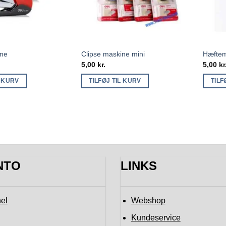
ine
Clipse maskine mini
Hæftem
5,00
kr.
5,00
kr
L KURV
TILFØJ TIL KURV
TILF
NTO
LINKS
el
Webshop
Kundeservice