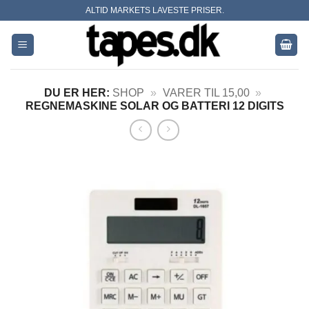
Skip
ALTID MARKETS LAVESTE PRISER.
to
content
DU ER HER:
SHOP
»
VARER TIL 15,00
»
REGNEMASKINE SOLAR OG BATTERI 12 DIGITS