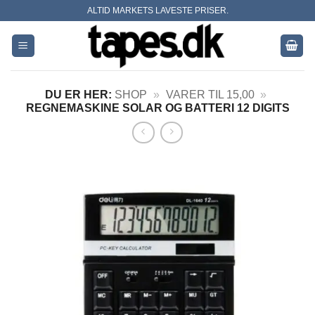
Skip
ALTID MARKETS LAVESTE PRISER.
to
content
DU ER HER:
SHOP
»
VARER TIL 15,00
»
REGNEMASKINE SOLAR OG BATTERI 12 DIGITS