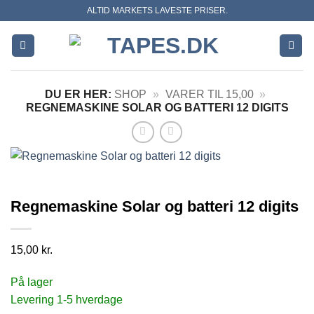
Skip
ALTID MARKETS LAVESTE PRISER.
to
content
DU ER HER:
SHOP
»
VARER TIL 15,00
»
REGNEMASKINE SOLAR OG BATTERI 12 DIGITS
Regnemaskine Solar og batteri 12 digits
15,00
kr.
På lager
Levering 1-5 hverdage