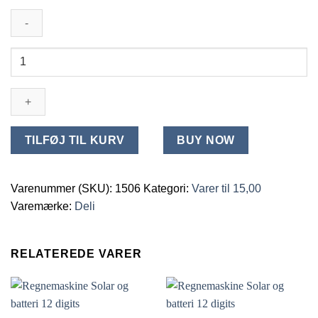
Regnemaskine
Solar
og
batteri
12
digits
TILFØJ TIL KURV
BUY NOW
antal
Varenummer (SKU):
1506
Kategori:
Varer til 15,00
Varemærke:
Deli
RELATEREDE VARER