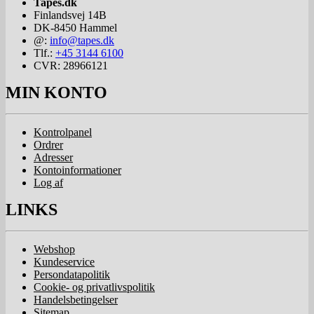
Tapes.dk
Finlandsvej 14B
DK-8450
Hammel
@:
info@tapes.dk
Tlf.:
+45 3144 6100
CVR: 28966121
MIN KONTO
Kontrolpanel
Ordrer
Adresser
Kontoinformationer
Log af
LINKS
Webshop
Kundeservice
Persondatapolitik
Cookie- og privatlivspolitik
Handelsbetingelser
Sitemap