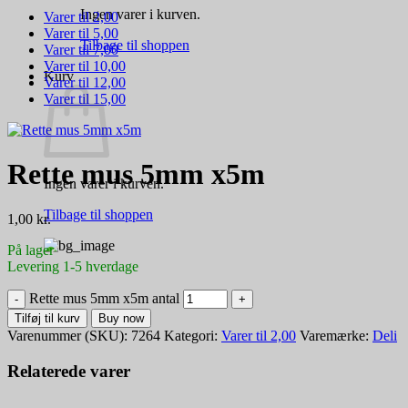
Ingen varer i kurven.
Varer til 2,00
Varer til 5,00
Tilbage til shoppen
Varer til 7,00
Varer til 10,00
Kurv
Varer til 12,00
Varer til 15,00
Rette mus 5mm x5m
Ingen varer i kurven.
Tilbage til shoppen
1,00
kr.
På lager
Levering 1-5 hverdage
Rette mus 5mm x5m antal
Tilføj til kurv
Buy now
Varenummer (SKU):
7264
Kategori:
Varer til 2,00
Varemærke:
Deli
Relaterede varer