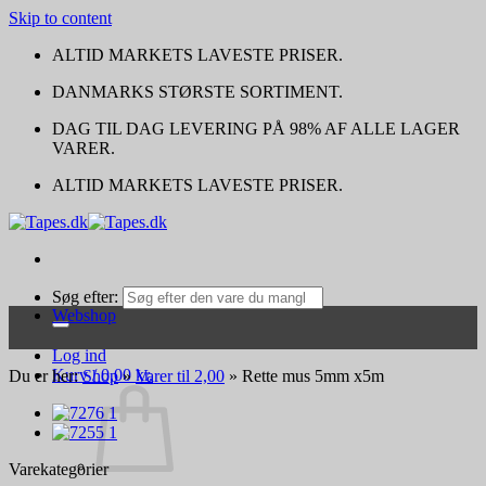
Skip to content
ALTID MARKETS LAVESTE PRISER.
DANMARKS STØRSTE SORTIMENT.
DAG TIL DAG LEVERING PÅ 98% AF ALLE LAGER
VARER.
ALTID MARKETS LAVESTE PRISER.
Søg efter:
Webshop
Log ind
Kurv /
0,00
kr.
Du er her:
Shop
»
Varer til 2,00
»
Rette mus 5mm x5m
Varekategorier