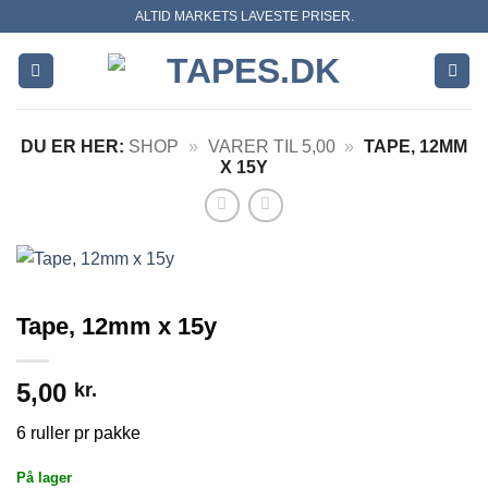
Skip
ALTID MARKETS LAVESTE PRISER.
to
content
DU ER HER:
SHOP
»
VARER TIL 5,00
»
TAPE, 12MM
X 15Y
Tape, 12mm x 15y
5,00
kr.
6 ruller pr pakke
På lager