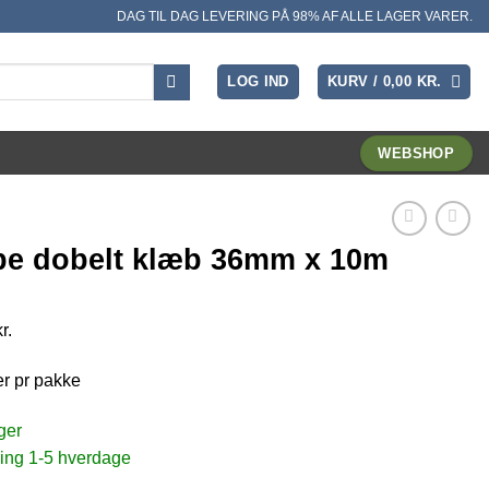
DAG TIL DAG LEVERING PÅ 98% AF ALLE LAGER VARER.
LOG IND
KURV /
0,00
KR.
WEBSHOP
pe dobelt klæb 36mm x 10m
r.
er pr pakke
ger
ing 1-5 hverdage