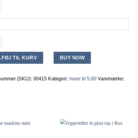
t
LFØJ TIL KURV
BUY NOW
nummer (SKU):
30415
Kategori:
Varer til 5,00
Varemærke: