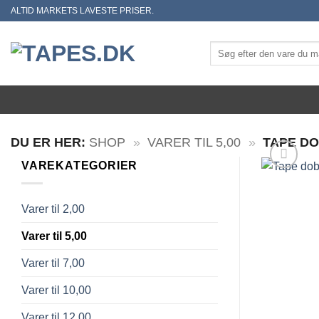
Skip
ALTID MARKETS LAVESTE PRISER.
to
content
Søg
efter:
DU ER HER:
SHOP
»
VARER TIL 5,00
»
TAPE DO
VAREKATEGORIER
Varer til 2,00
Varer til 5,00
Varer til 7,00
Varer til 10,00
Varer til 12,00