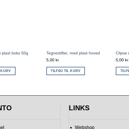
 plast boks 50g
Tegnestifter, med plast hoved
Clipse
5,00
kr.
5,00
kr
L KURV
TILFØJ TIL KURV
TILF
NTO
LINKS
el
Webshop