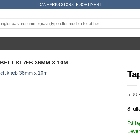
DANMARKS STØRSTE SORTIMENT.
BELT KLÆB 36MM X 10M
Ta
5,00
k
8 rull
På la
Lever