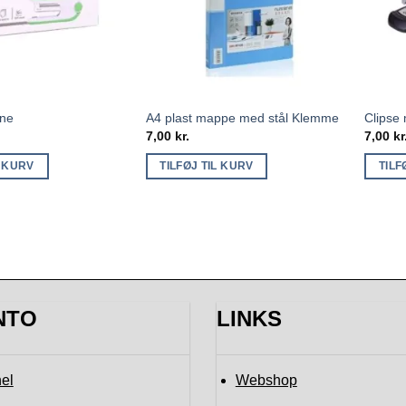
ine
A4 plast mappe med stål Klemme
Clipse
7,00
kr.
7,00
kr
L KURV
TILFØJ TIL KURV
TILF
NTO
LINKS
el
Webshop