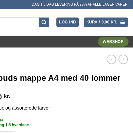
DAG TIL DAG LEVERING PÅ 98% AF ALLE LAGER VARER.
LOG IND
KURV /
0,00
KR.
WEBSHOP
lbuds mappe A4 med 40 lommer
0
kr.
tic og assorterede farver
er
ng 1-5 hverdage