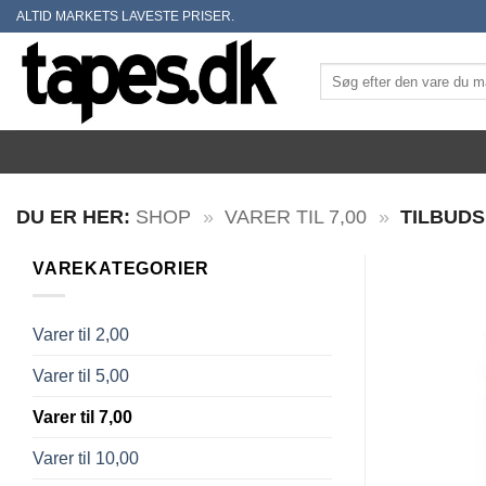
Skip
ALTID MARKETS LAVESTE PRISER.
to
content
Søg
efter:
DU ER HER:
SHOP
»
VARER TIL 7,00
»
TILBUDS
VAREKATEGORIER
Varer til 2,00
Varer til 5,00
Varer til 7,00
Varer til 10,00