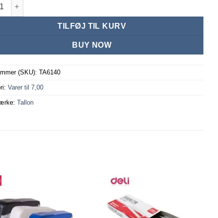
ds mappe A4 med 40 lommer antal
TILFØJ TIL KURV
BUY NOW
ummer (SKU):
TA6140
ri:
Varer til 7,00
ærke:
Tallon