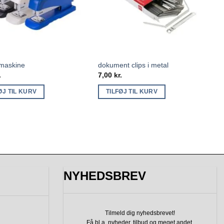
 maskine
dokument clips i metal
.
7,00
kr.
ØJ TIL KURV
TILFØJ TIL KURV
NYHEDSBREV
Tilmeld dig nyhedsbrevet!
Få bl.a. nyheder, tilbud
og meget andet.