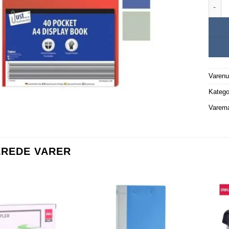
Tilbu
Varen
Katego
Varem
EREDE VARER