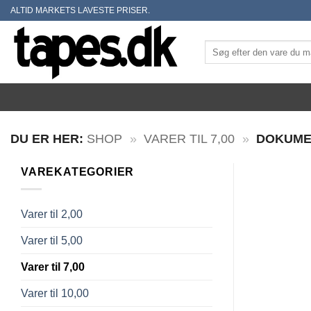
Skip
ALTID MARKETS LAVESTE PRISER.
to
content
Søg
efter:
DU ER HER:
SHOP
»
VARER TIL 7,00
»
DOKUME
VAREKATEGORIER
Varer til 2,00
Varer til 5,00
Varer til 7,00
Varer til 10,00