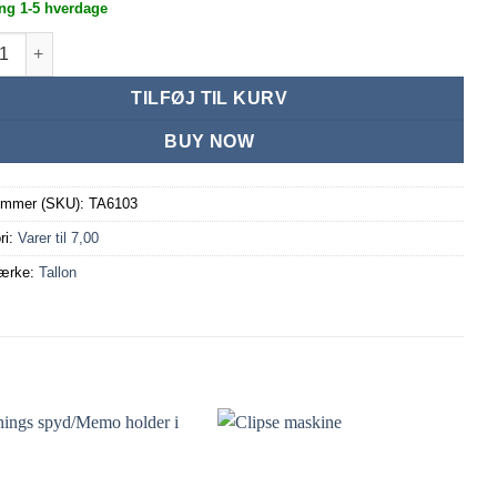
ng 1-5 hverdage
ent mappe A4 med 6 lommer antal
TILFØJ TIL KURV
BUY NOW
ummer (SKU):
TA6103
ri:
Varer til 7,00
ærke:
Tallon