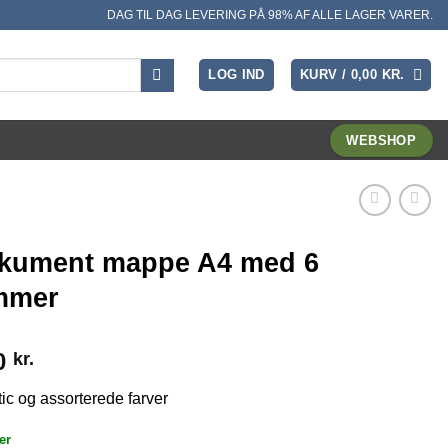
DAG TIL DAG LEVERING PÅ 98% AF ALLE LAGER VARER.
LOG IND
KURV /
0,00
KR.
WEBSHOP
kument mappe A4 med 6
mmer
0
kr.
tic og assorterede farver
er