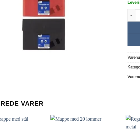
Leveri
Dokum
Varen
Katego
Varem
EREDE VARER